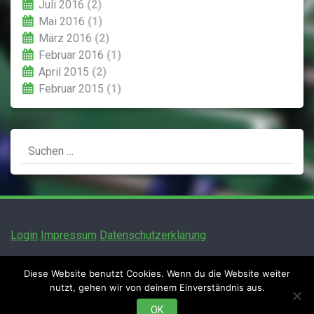
Juli 2016
(2)
Mai 2016
(1)
März 2016
(2)
Februar 2016
(1)
April 2015
(2)
Februar 2015
(1)
Suchen
nach:
Login
Impressum
Datenschutzerklärung
Diese Website benutzt Cookies. Wenn du die Website weiter
nutzt, gehen wir von deinem Einverständnis aus.
TFC Bamberg e.V.
OK