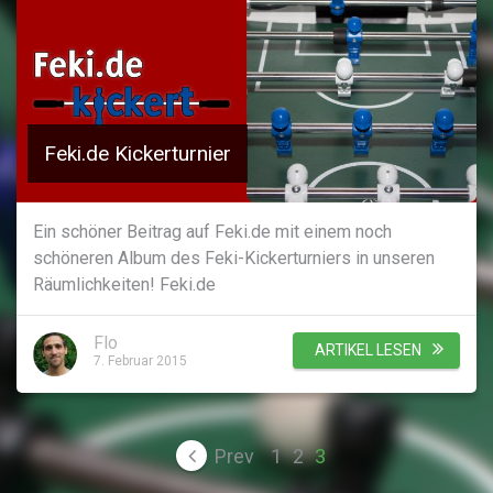
Feki.de Kickerturnier
Ein schöner Beitrag auf Feki.de mit einem noch
schöneren Album des Feki-Kickerturniers in unseren
Räumlichkeiten! Feki.de
Flo
ARTIKEL LESEN
7. Februar 2015
Seitennummerierung
Prev
1
2
3
der