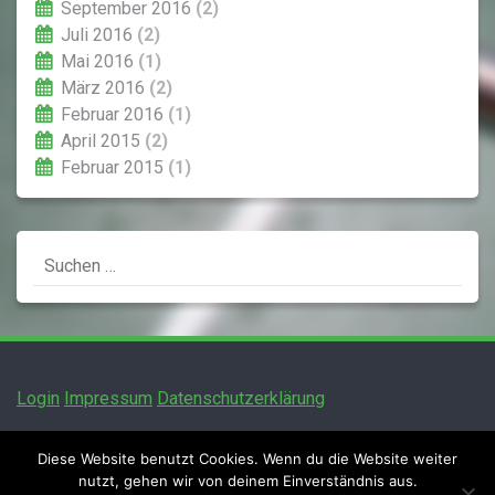
September 2016
(2)
Juli 2016
(2)
Mai 2016
(1)
März 2016
(2)
Februar 2016
(1)
April 2015
(2)
Februar 2015
(1)
Suchen
nach:
Login
Impressum
Datenschutzerklärung
Diese Website benutzt Cookies. Wenn du die Website weiter
nutzt, gehen wir von deinem Einverständnis aus.