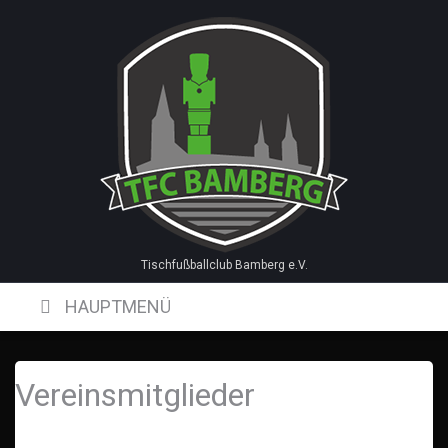
Skip
to
content
Tischfußballclub Bamberg e.V.
HAUPTMENÜ
Vereinsmitglieder