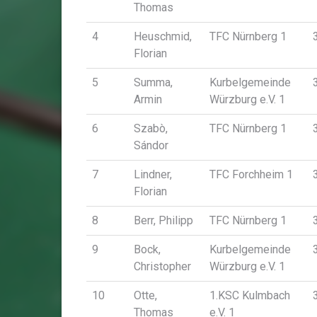
Thomas
4
Heuschmid,
TFC Nürnberg 1
Florian
5
Summa,
Kurbelgemeinde
Armin
Würzburg e.V. 1
6
Szabò,
TFC Nürnberg 1
Sándor
7
Lindner,
TFC Forchheim 1
Florian
8
Berr, Philipp
TFC Nürnberg 1
9
Bock,
Kurbelgemeinde
Christopher
Würzburg e.V. 1
10
Otte,
1.KSC Kulmbach
Thomas
e.V. 1