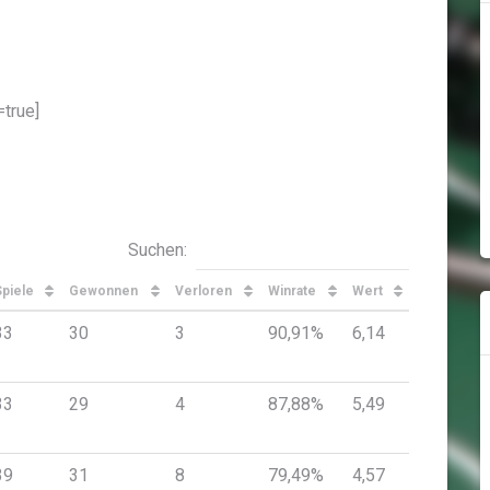
true]
Suchen:
Spiele
Gewonnen
Verloren
Winrate
Wert
33
30
3
90,91%
6,14
33
29
4
87,88%
5,49
39
31
8
79,49%
4,57