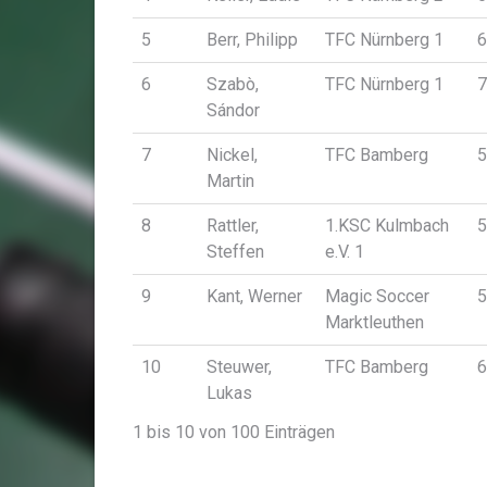
5
Berr, Philipp
TFC Nürnberg 1
6
6
Szabò,
TFC Nürnberg 1
7
Sándor
7
Nickel,
TFC Bamberg
5
Martin
8
Rattler,
1.KSC Kulmbach
5
Steffen
e.V. 1
9
Kant, Werner
Magic Soccer
5
Marktleuthen
10
Steuwer,
TFC Bamberg
6
Lukas
1 bis 10 von 100 Einträgen