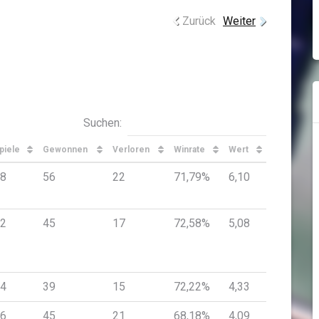
Zurück
Weiter
Suchen:
piele
Gewonnen
Verloren
Winrate
Wert
8
56
22
71,79%
6,10
2
45
17
72,58%
5,08
4
39
15
72,22%
4,33
6
45
21
68,18%
4,09