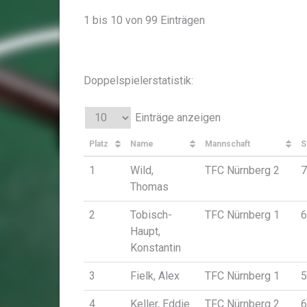
1 bis 10 von 99 Einträgen
Doppelspielerstatistik:
Einträge anzeigen
Platz
Name
Mannschaft
S
1
Wild,
TFC Nürnberg 2
7
Thomas
2
Tobisch-
TFC Nürnberg 1
6
Haupt,
Konstantin
3
Fielk, Alex
TFC Nürnberg 1
5
4
Keller, Eddie
TFC Nürnberg 2
6