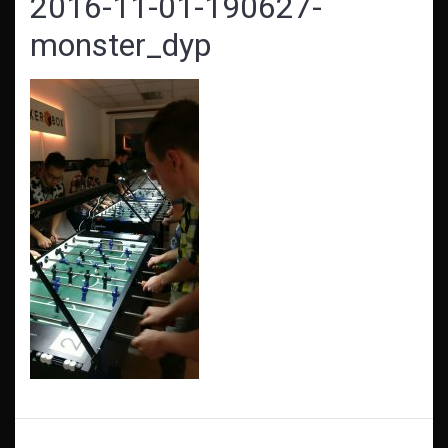
2016-11-01-190627-
monster_dyp