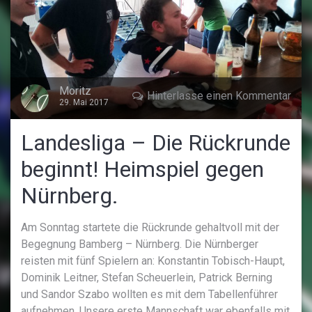
Moritz
Hinterlasse einen Kommentar
29. Mai 2017
Landesliga – Die Rückrunde
beginnt! Heimspiel gegen
Nürnberg.
Am Sonntag startete die Rückrunde gehaltvoll mit der
Begegnung Bamberg – Nürnberg. Die Nürnberger
reisten mit fünf Spielern an: Konstantin Tobisch-Haupt,
Dominik Leitner, Stefan Scheuerlein, Patrick Berning
und Sandor Szabo wollten es mit dem Tabellenführer
aufnehmen. Unsere erste Mannschaft war ebenfalls mit