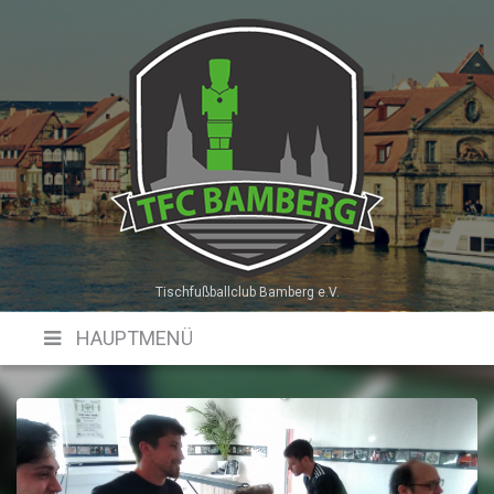
Skip
to
content
Tischfußballclub Bamberg e.V.
HAUPTMENÜ