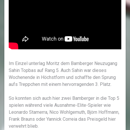
Im Einzel unterlag Moritz dem Bamberger Neuzugang
Sahin Topbas auf Rang 5. Auch Sahin war dieses
Wochenende in Höchstform und schaffte den Sprung
aufs Treppchen mit einem hervorragenden 3. Platz.
So konnten sich auch hier zwei Bamberger in die Top 5
spielen während viele Ausnahme-Elite-Spieler wie
Leonardo Stamerra, Nico Wohlgemuth, Björn Hoffmann,
Frank Brauns oder Yannick Correia das Preisgeld hier
verwehrt blieb.