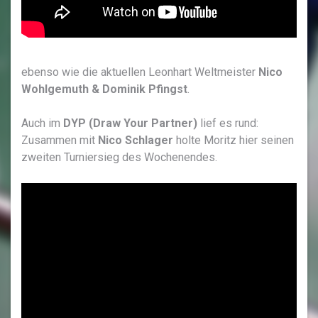
ebenso wie die aktuellen Leonhart Weltmeister
Nico
Wohlgemuth & Dominik Pfingst
.
Auch im
DYP (Draw Your Partner)
lief es rund:
Zusammen mit
Nico Schlager
holte Moritz hier seinen
zweiten Turniersieg des Wochenendes.