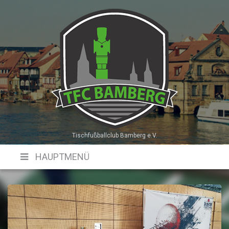
Skip
to
content
Tischfußballclub Bamberg e.V.
HAUPTMENÜ