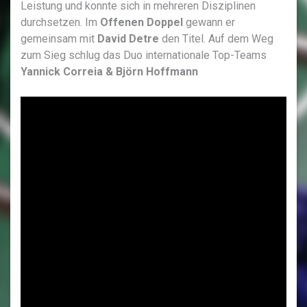
Leistung und konnte sich in mehreren Disziplinen
durchsetzen. Im
Offenen Doppel
gewann er
gemeinsam mit
David Detre
den Titel. Auf dem Weg
zum Sieg schlug das Duo internationale Top-Teams
Yannick Correia & Björn Hoffmann