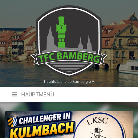
Skip
to
content
Tischfußballclub Bamberg e.V.
HAUPTMENÜ