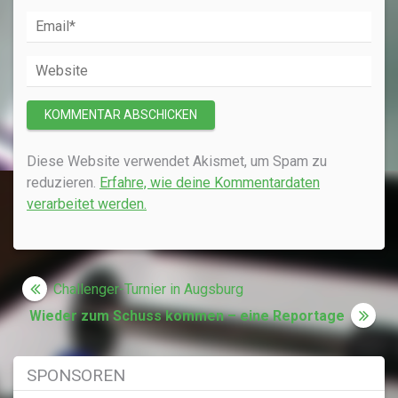
Diese Website verwendet Akismet, um Spam zu
reduzieren.
Erfahre, wie deine Kommentardaten
verarbeitet werden.
Beitragsnavigation
Challenger-Turnier in Augsburg
Wieder zum Schuss kommen – eine Reportage
SPONSOREN