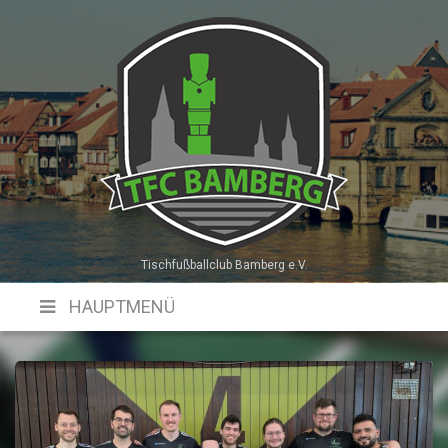
Skip
to
content
Tischfußballclub Bamberg e.V.
HAUPTMENÜ