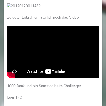
Zu guter Letzt hier natürlich noch das Video:
1000 Dank und bis Samstag beim Challenger
Euer TFC