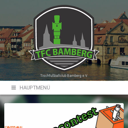
Skip
to
content
Tischfußballclub Bamberg e.V.
HAUPTMENÜ