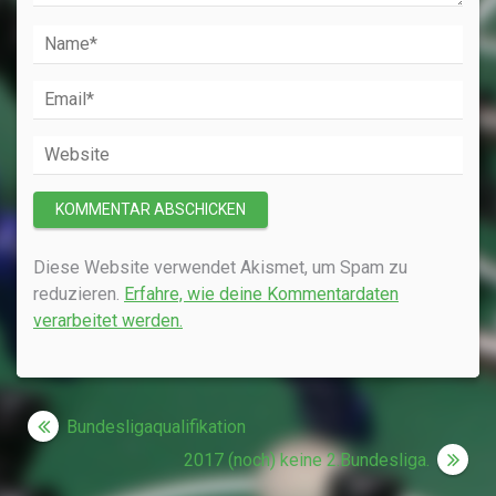
Diese Website verwendet Akismet, um Spam zu
reduzieren.
Erfahre, wie deine Kommentardaten
verarbeitet werden.
Beitragsnavigation
Bundesligaqualifikation
2017 (noch) keine 2.Bundesliga.