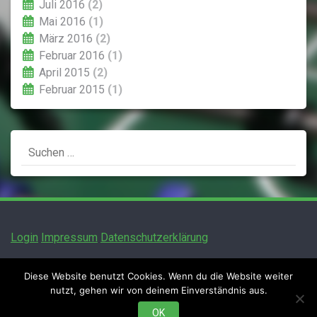
Juli 2016
(2)
Mai 2016
(1)
März 2016
(2)
Februar 2016
(1)
April 2015
(2)
Februar 2015
(1)
Suchen
nach:
Login
Impressum
Datenschutzerklärung
Diese Website benutzt Cookies. Wenn du die Website weiter
nutzt, gehen wir von deinem Einverständnis aus.
TFC Bamberg e.V.
OK