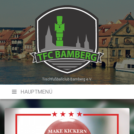
Skip
to
content
Tischfußballclub Bamberg e.V.
HAUPTMENÜ