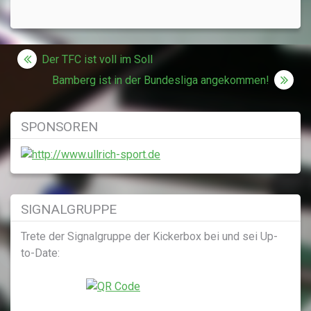
Beitragsnavigation
Der TFC ist voll im Soll
Bamberg ist in der Bundesliga angekommen!
SPONSOREN
SIGNALGRUPPE
Trete der Signalgruppe der Kickerbox bei und sei Up-
to-Date: