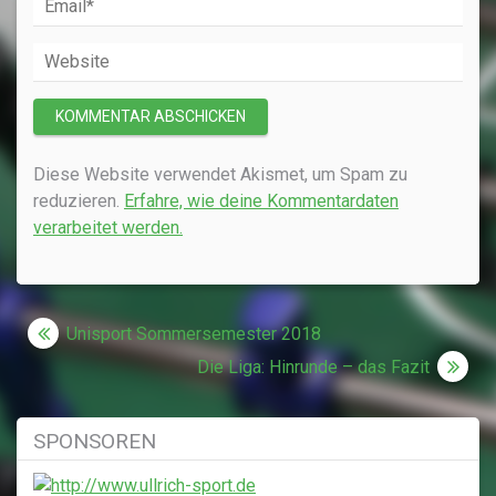
Diese Website verwendet Akismet, um Spam zu
reduzieren.
Erfahre, wie deine Kommentardaten
verarbeitet werden.
Beitragsnavigation
Unisport Sommersemester 2018
Die Liga: Hinrunde – das Fazit
SPONSOREN