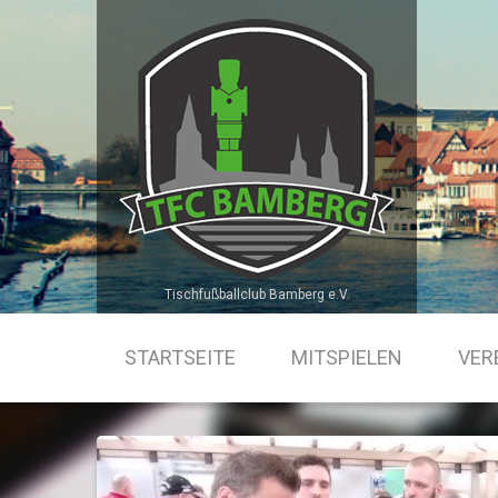
Skip
to
content
Tischfußballclub Bamberg e.V.
STARTSEITE
MITSPIELEN
VER