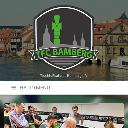
Skip
to
content
Tischfußballclub Bamberg e.V.
HAUPTMENÜ