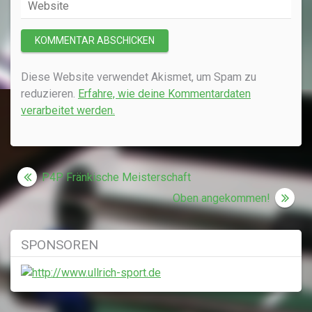
Diese Website verwendet Akismet, um Spam zu
reduzieren.
Erfahre, wie deine Kommentardaten
verarbeitet werden.
Beitragsnavigation
P4P Fränkische Meisterschaft
Oben angekommen!
SPONSOREN