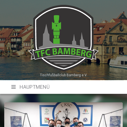
Skip
to
content
Tischfußballclub Bamberg e.V.
HAUPTMENÜ