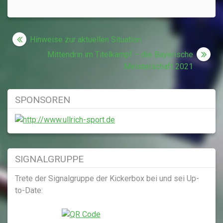
Beitragsnavigation
Hinweise zur aktuellen Situation
Mittendrin im Titelkampf – die Bayerische
Meisterschaft 2021
SPONSOREN
SIGNALGRUPPE
Trete der Signalgruppe der Kickerbox bei und sei Up-
to-Date: