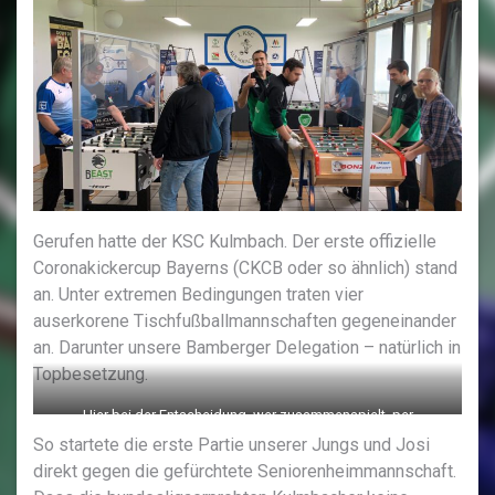
Gerufen hatte der KSC Kulmbach. Der erste offizielle
Coronakickercup Bayerns (CKCB oder so ähnlich) stand
an. Unter extremen Bedingungen traten vier
auserkorene Tischfußballmannschaften gegeneinander
an. Darunter unsere Bamberger Delegation – natürlich in
Topbesetzung.
Hier bei der Entscheidung, wer zusammenspielt, per
Flaschendrehen…
So startete die erste Partie unserer Jungs und Josi
direkt gegen die gefürchtete Seniorenheimmannschaft.