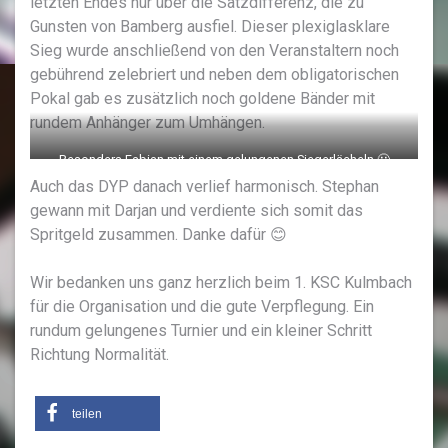
letzten Endes nur über die Satzdifferenz, die zu
Gunsten von Bamberg ausfiel. Dieser plexiglasklare
Sieg wurde anschließend von den Veranstaltern noch
gebührend zelebriert und neben dem obligatorischen
Pokal gab es zusätzlich noch goldene Bänder mit
rundem Anhänger zum Umhängen.
Besonders Fabian mit einem gelungenen Siegerlächeln 🙂
Auch das DYP danach verlief harmonisch. Stephan
gewann mit Darjan und verdiente sich somit das
Spritgeld zusammen. Danke dafür 😊
Wir bedanken uns ganz herzlich beim 1. KSC Kulmbach
für die Organisation und die gute Verpflegung. Ein
rundum gelungenes Turnier und ein kleiner Schritt
Richtung Normalität.
teilen