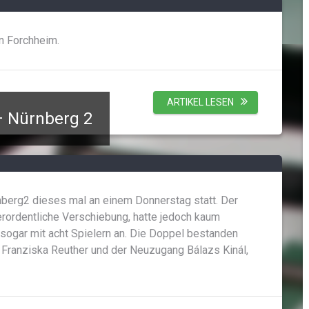
n Forchheim.
ARTIKEL LESEN
– Nürnberg 2
erg2 dieses mal an einem Donnerstag statt. Der
erordentliche Verschiebung, hatte jedoch kaum
2 sogar mit acht Spielern an. Die Doppel bestanden
 Franziska Reuther und der Neuzugang Bálazs Kinál,