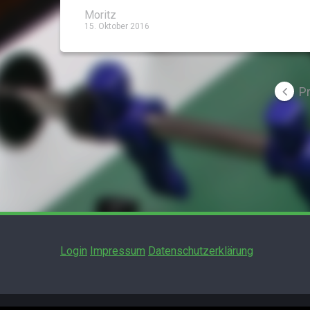
Moritz
15. Oktober 2016
Seitennummerierung
Pr
der
Beiträge
Login
Impressum
Datenschutzerklärung