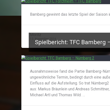
Bamberg gewinnt das letzte Spiel der Saison i
Moritz
13. November 2016
Spielbericht: TFC Bamberg 
Ausnahmsweise fand die Partie Bamberg-Nürnb
ungewöhnliche Termin, bedingt durch eine auß
Einfluss auf die Aufstellung. So trat Nürnberg
aus: Markus Bräunlein und Andreas Schmittner,
Michael Artl und Thomas Wild. …