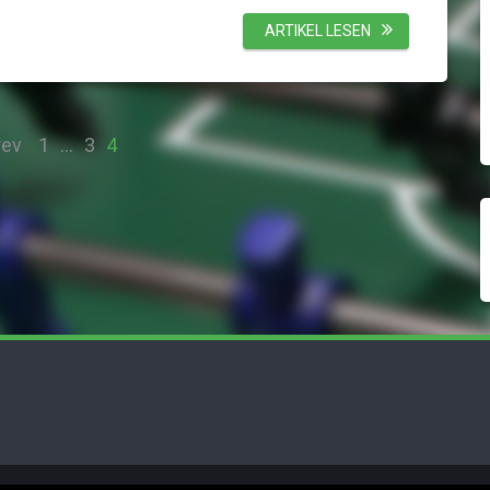
ARTIKEL LESEN
ev
1
…
3
4