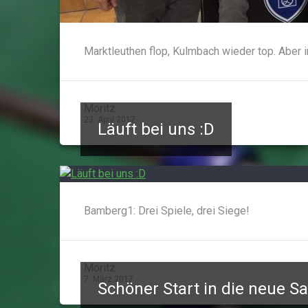
Marktleuthen flop, Kulmbach wieder top. Aber 
Moritz
23. April 2017
Läuft bei uns :D
Bamberg1: Drei Spiele, drei Siege!
Moritz
7. März 2017
Schöner Start in die neue Sa