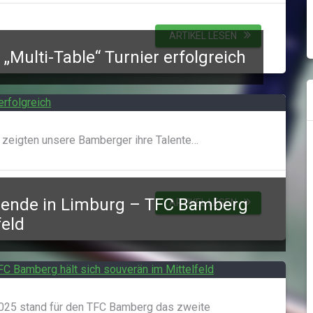
ARTIKEL LESEN
Multi-Table“ Turnier erfolgreich
 zeigten unsere Bamberger ihre Talente…
nende in Limburg – TFC Bamberg
ARTIKEL LESEN
feld
25 stand für den TFC Bamberg das zweite