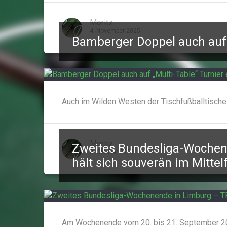
Moritz
4. November 2025
Bamberger Doppel auch auf „
Auch im Wilden Westen der Tischfußballtische
Moritz
Zweites Bundesliga-Woche
8. Oktober 2025
hält sich souverän im Mittel
Am Wochenende vom 20. bis 21. September 20